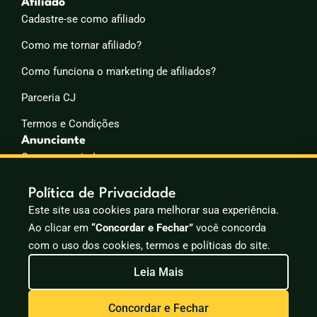
Afiliado
Cadastre-se como afiliado
Como me tornar afiliado?
Como funciona o marketing de afiliados?
Parceria CJ
Termos e Condições
Anunciante
Quero anunciar!
Por que investir em Mídia Programática?
Política de Privacidade
Como anunciar meus produtos/serviços?
Este site usa cookies para melhorar sua experiência.
Ao clicar em
“Concordar e Fechar”
você concorda
Por que investir na estratégia de marketing de afiliados?
com o uso dos cookies, termos e políticas do site.
Leia Mais
Concordar e Fechar